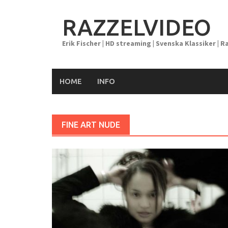
Skip
to
RAZZELVIDEO
content
Erik Fischer | HD streaming | Svenska Klassiker | R
HOME
INFO
FINE ART NUDE