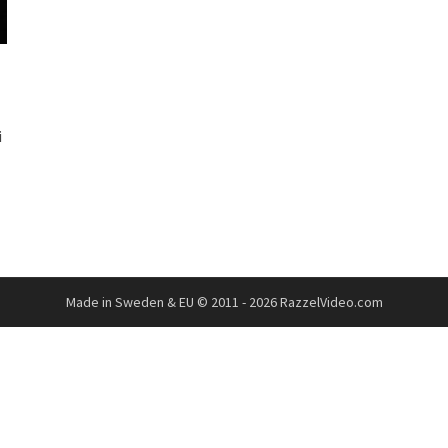
i
Made in Sweden & EU © 2011 - 2026 RazzelVideo.com